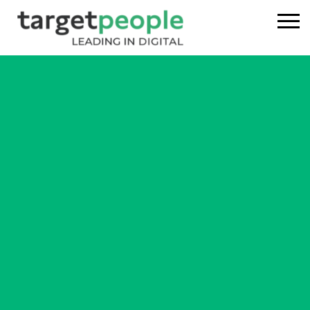
Home
Executive Search
Referenzen
Über uns
News
USA
DE