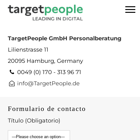
Home
TargetPeople GmbH Personalberatung
Lilienstrasse 11
Búsqueda de ejecutivos
20095
Hamburg, Germany
Sobre nosotros
0049 (0) 170 - 313 96 71
info@TargetPeople.de
USA
DE
Formulario de contacto
EN
Título (Obligatorio)
ES