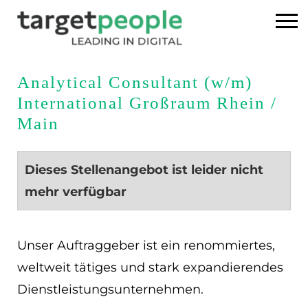
Home
Analytical Consultant (w/m)
International Großraum Rhein /
Executive Search
Main
Referenzen
Dieses Stellenangebot ist leider nicht
Über uns
mehr verfügbar
News
Unser Auftraggeber ist ein renommiertes,
USA
weltweit tätiges und stark expandierendes
Dienstleistungsunternehmen.
DE