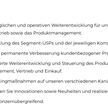
gischen und operativen Weiterentwicklung für unse
rtrieb sowie das Produktmanagement.
klung des Segment-USPs und der jeweiligen Komp
 die permanente Verbesserung kundenbezogener Pr
tierte Weiterentwicklung und Steuerung des Pro
ent, Vertrieb und Einkauf.
ketingmaßnahmen auf unseren verschiedenen Kanä
rten Sie Innovationen sowie Neuheiten und realis
konzernübergreifend.