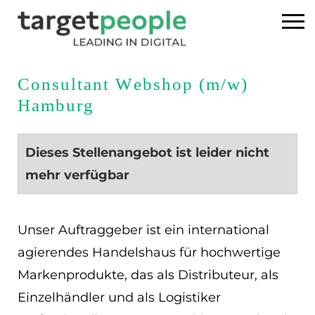
Home
Consultant Webshop (m/w)
Hamburg
Executive Search
Referenzen
Dieses Stellenangebot ist leider nicht
mehr verfügbar
Über uns
News
Unser Auftraggeber ist ein international
agierendes Handelshaus für hochwertige
USA
Markenprodukte, das als Distributeur, als
Einzelhändler und als Logistiker
DE