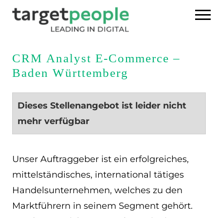
Home
CRM Analyst E-Commerce –
Baden Württemberg
Executive Search
Referenzen
Dieses Stellenangebot ist leider nicht
mehr verfügbar
Über uns
News
Unser Auftraggeber ist ein erfolgreiches,
mittelständisches, international tätiges
USA
Handelsunternehmen, welches zu den
Marktführern in seinem Segment gehört.
DE