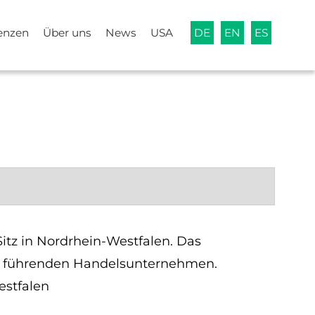
enzen
Über uns
News
USA
DE
EN
ES
tz in Nordrhein-Westfalen. Das
en führenden Handelsunternehmen.
estfalen