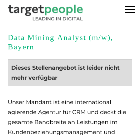
Home
Data Mining Analyst (m/w),
Bayern
Executive Search
Referenzen
Dieses Stellenangebot ist leider nicht
mehr verfügbar
Über uns
News
Unser Mandant ist eine international
agierende Agentur für CRM und deckt die
USA
gesamte Bandbreite an Leistungen im
Kundenbeziehungsmanagement und
DE