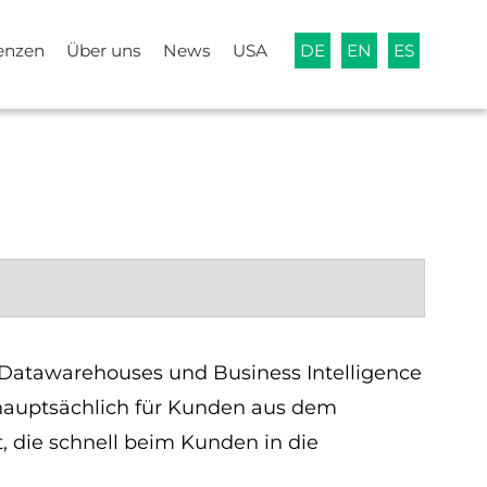
enzen
Über uns
News
USA
DE
EN
ES
uf Datawarehouses und Business Intelligence
 hauptsächlich für Kunden aus dem
, die schnell beim Kunden in die