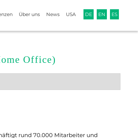
enzen
Über uns
News
USA
DE
EN
ES
Home Office)
ftigt rund 70.​000 Mitarbeiter und