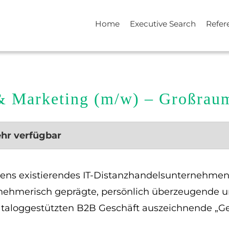
Home
Executive Search
Refer
 & Marketing (m/w) – Großrau
ehr verfügbar
rens existierendes IT-Distanzhandelsunternehmen m
rnehmerisch geprägte, persönlich überzeugende u
aloggestützten B2B Geschäft auszeichnende „Ges