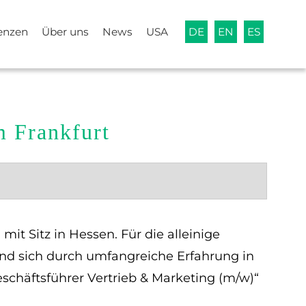
enzen
Über uns
News
USA
DE
EN
ES
m Frankfurt
it Sitz in Hessen. Für die alleinige
nd sich durch umfangreiche Erfahrung in
chäftsführer Vertrieb & Marketing (m/w)“