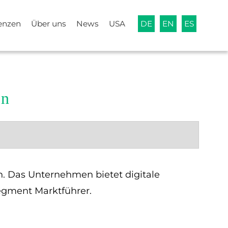
enzen
Über uns
News
USA
DE
EN
ES
rn
rn. Das Unternehmen bietet digitale
egment Marktführer.