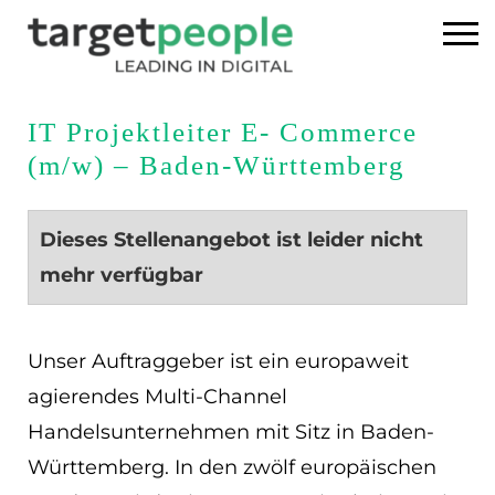
Home
IT Projektleiter E- Commerce
(m/w) – Baden-Württemberg
Executive Search
Referenzen
Dieses Stellenangebot ist leider nicht
mehr verfügbar
Über uns
News
Unser Auftraggeber ist ein europaweit
agierendes Multi-Channel
USA
Handelsunternehmen mit Sitz in Baden-
Württemberg. In den zwölf europäischen
DE