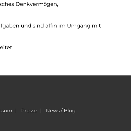
tisches Denkvermögen,
ufgaben und sind affin im Umgang mit
eitet
ssum
Presse
News / Blog