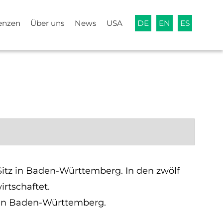
enzen
Über uns
News
USA
DE
EN
ES
itz in Baden-Württemberg. In den zwölf
irtschaftet.
 in Baden-Württemberg.