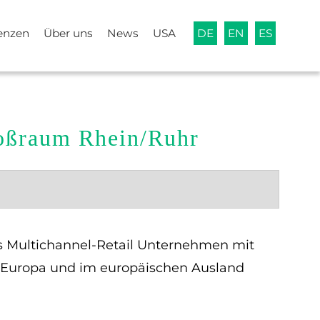
enzen
Über uns
News
USA
DE
EN
ES
roßraum Rhein/Ruhr
es Multichannel-Retail Unternehmen mit
in Europa und im europäischen Ausland