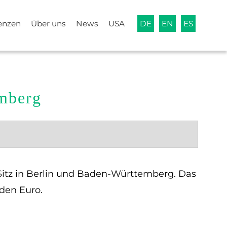
enzen
Über uns
News
USA
DE
EN
ES
emberg
Sitz in Berlin und Baden-Württemberg. Das
den Euro.