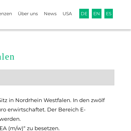
enzen
Über uns
News
USA
DE
EN
ES
alen
z in Nordrhein Westfalen. In den zwölf
ro erwirtschaftet. Der Bereich E-
 werden.
EA (m/w)“ zu besetzen.