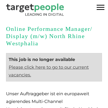
Home
Online Performance Manager/
Display (m/w) North Rhine
Executive Search
Westphalia
References
This job is no longer available
About us
Please click here to go to our current
vacancies.
USA
DE
Unser Auftraggeber ist ein europaweit
agierendes Multi-Channel
EN