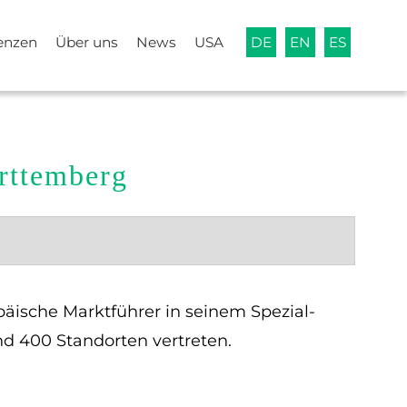
enzen
Über uns
News
USA
DE
EN
ES
rttemberg
päische Marktführer in seinem Spezial-
nd 400 Standorten vertreten.