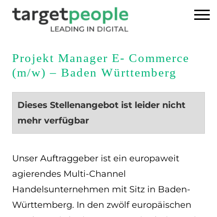
Home
Projekt Manager E- Commerce
(m/w) – Baden Württemberg
Executive Search
Referenzen
Dieses Stellenangebot ist leider nicht
mehr verfügbar
Über uns
News
Unser Auftraggeber ist ein europaweit
agierendes Multi-Channel
USA
Handelsunternehmen mit Sitz in Baden-
Württemberg. In den zwölf europäischen
DE