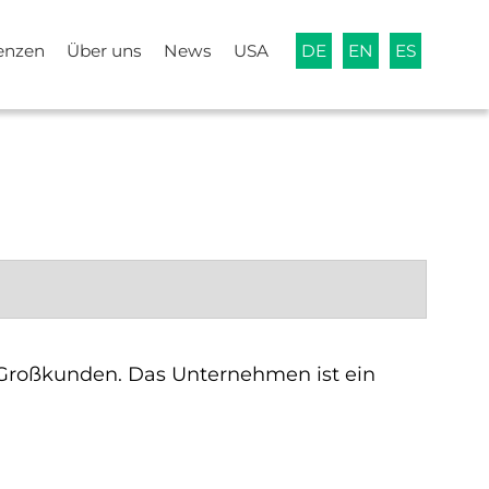
enzen
Über uns
News
USA
DE
EN
ES
n Großkunden. Das Unternehmen ist ein