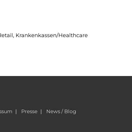
Retail, Krankenkassen/Healthcare
ssum
Presse
News / Blog