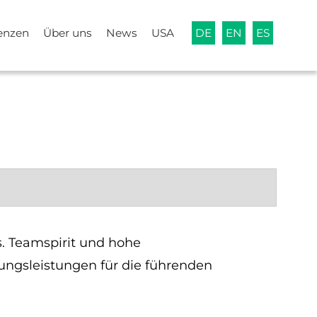
enzen
Über uns
News
USA
DE
EN
ES
. Teamspirit und hohe
tungsleistungen für die führenden