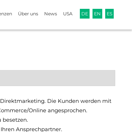
enzen
Über uns
News
USA
DE
EN
ES
m Direktmarketing. Die Kunden werden mit
-Commerce/Online angesprochen.
u besetzen.
e Ihren Ansprechpartner.