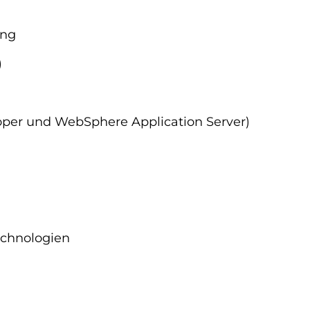
ung
)
oper und WebSphere Application Server)
echnologien