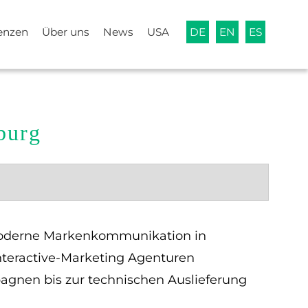
enzen
Über uns
News
USA
DE
EN
ES
burg
 moderne Markenkommunikation in
Interactive-Marketing Agenturen
agnen bis zur technischen Auslieferung