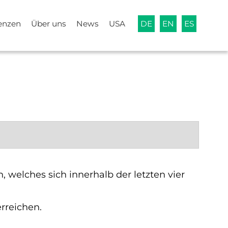
enzen
Über uns
News
USA
DE
EN
ES
welches sich innerhalb der letzten vier
erreichen.