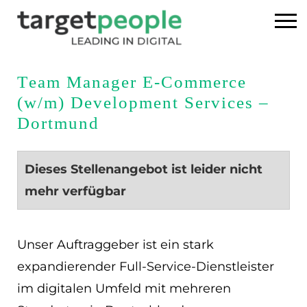
Home
Team Manager E-Commerce
(w/m) Development Services –
Executive Search
Dortmund
Referenzen
Dieses Stellenangebot ist leider nicht
Über uns
mehr verfügbar
News
Unser Auftraggeber ist ein stark
USA
expandierender Full-Service-Dienstleister
im digitalen Umfeld mit mehreren
DE