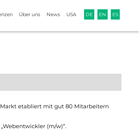
enzen
Über uns
News
USA
DE
EN
ES
arkt etabliert mit gut 80 Mitarbeitern
 „Webentwickler (m/w)“.