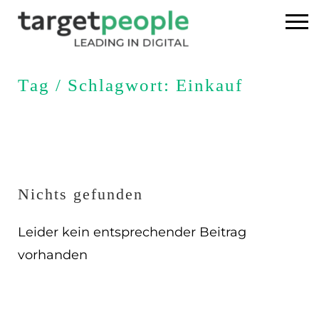
Home
Tag / Schlagwort: Einkauf
Executive Search
Referenzen
Über uns
Nichts gefunden
News
Leider kein entsprechender Beitrag
vorhanden
USA
DE