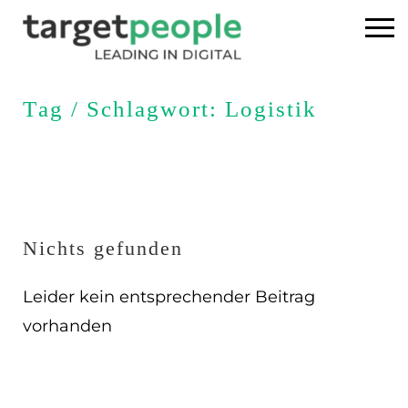
Home
Tag / Schlagwort: Logistik
Executive Search
Referenzen
Über uns
Nichts gefunden
News
Leider kein entsprechender Beitrag
vorhanden
USA
DE