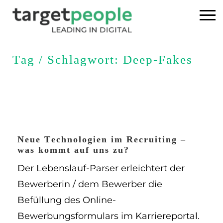
Home
Tag / Schlagwort: Deep-Fakes
Executive Search
Referenzen
Über uns
Neue Technologien im Recruiting –
was kommt auf uns zu?
News
Der Lebenslauf-Parser erleichtert der
Bewerberin / dem Bewerber die
USA
Befüllung des Online-
DE
Bewerbungsformulars im Karriereportal.